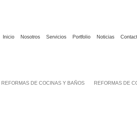
mas de comun
Inicio
Nosotros
Servicios
Portfolio
Noticias
Contac
REFORMAS DE COCINAS Y BAÑOS
REFORMAS DE C
 COMUNIDADES
TACIÓN DE FACHADA
ANGA