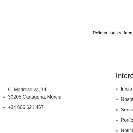
1, CARTAGENA
Rellena nuestro formu
Inter
Inicio
C. Madreselva, 14,
30205 Cartagena, Murcia
Nosot
+34 606 621 467
Servi
Portfo
Notic