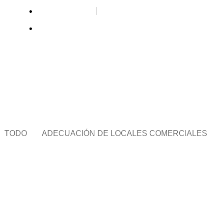
+34 606 621 467
LUN - VIE: 08:00 AM - 18:00 PM
Refor
TODO
ADECUACIÓN DE LOCALES COMERCIALES
REFORMAS DE COMUNIDADES
REFORMAS DE
ADECUACIÓN DEL PORTAL DEL
REHABILI
EDIFICIO MENÉNDEZ Y PELAYO,
EN LA M