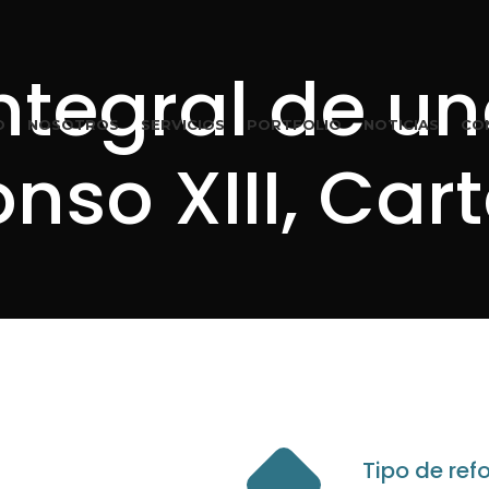
ntegral de un
O
NOSOTROS
SERVICIOS
PORTFOLIO
NOTICIAS
CO
onso XIII, Ca
Tipo de re